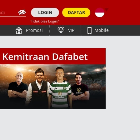
LOGIN
DAFTAR
Tidak bisa Login?
English (Asia)
हिन्दी
Promosi
VIP
Mobile
English (Europe)
తెలుగు
简体中文
Bengali (India)
Kemitraan Dafabet
English (Pakistan)
ภาษาไทย
Tiếng Việt
English (Bangladesh)
日本語
Bengali (Bangladesh)
한국어
Polish
English
Español