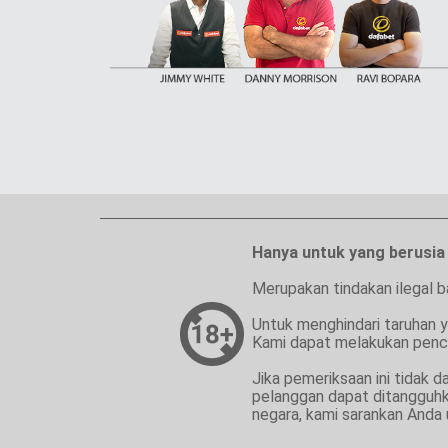
Hanya untuk yang berusia 
Merupakan tindakan ilegal ba
Untuk menghindari taruhan 
Kami dapat melakukan pencar
Jika pemeriksaan ini tidak 
pelanggan dapat ditangguhka
negara, kami sarankan Anda 