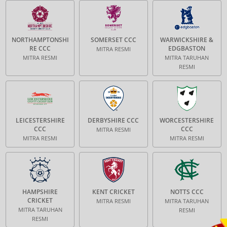
NORTHAMPTONSHI
SOMERSET CCC
WARWICKSHIRE &
RE CCC
EDGBASTON
MITRA RESMI
MITRA RESMI
MITRA TARUHAN
RESMI
LEICESTERSHIRE
DERBYSHIRE CCC
WORCESTERSHIRE
CCC
CCC
MITRA RESMI
MITRA RESMI
MITRA RESMI
HAMPSHIRE
KENT CRICKET
NOTTS CCC
CRICKET
MITRA RESMI
MITRA TARUHAN
MITRA TARUHAN
RESMI
RESMI