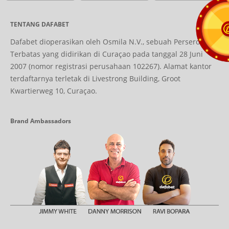
TENTANG DAFABET
Dafabet dioperasikan oleh Osmila N.V., sebuah Perseroan
Terbatas yang didirikan di Curaçao pada tanggal 28 Juni
2007 (nomor registrasi perusahaan 102267). Alamat kantor
terdaftarnya terletak di Livestrong Building, Groot
Kwartierweg 10, Curaçao.
Brand Ambassadors